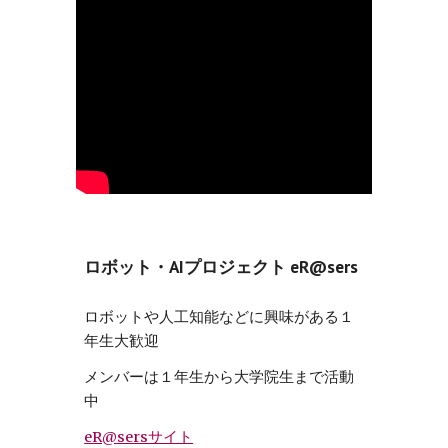
ロボット・AIプロジェクト eR@sers
ロボットや⼈⼯知能などに興味がある１
年⽣⼤歓迎
メンバーは１年⽣から⼤学院⽣まで活動
中
eR@sersサイト