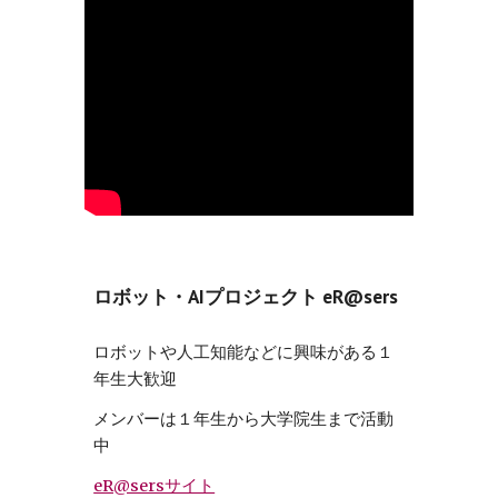
ロボット・AIプロジェクト eR@sers
ロボットや⼈⼯知能などに興味がある１
年⽣⼤歓迎
メンバーは１年⽣から⼤学院⽣まで活動
中
eR@sersサイト